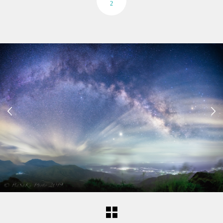
2

