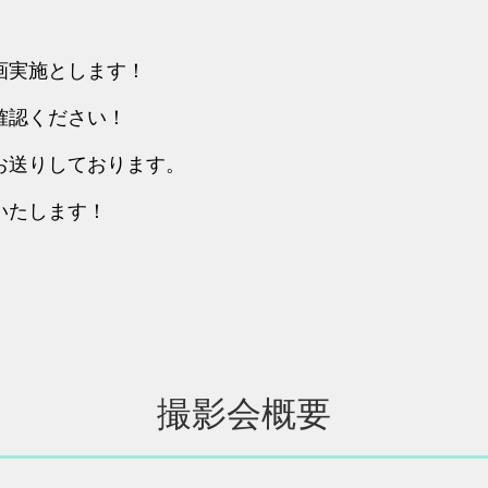
画実施とします！
確認ください！
お送りしております。
いたします！
撮影会概要