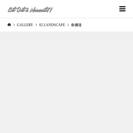
GALLERY
02.LANDSCAPE
春爛漫