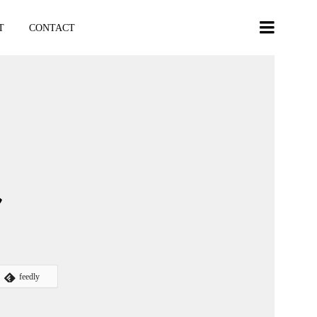
T
CONTACT
ん
feedly