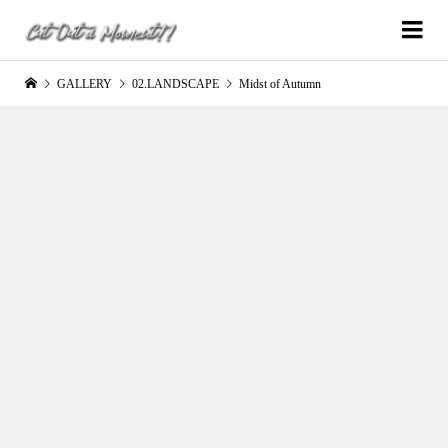
GALLERY
02.LANDSCAPE
Midst of Autumn