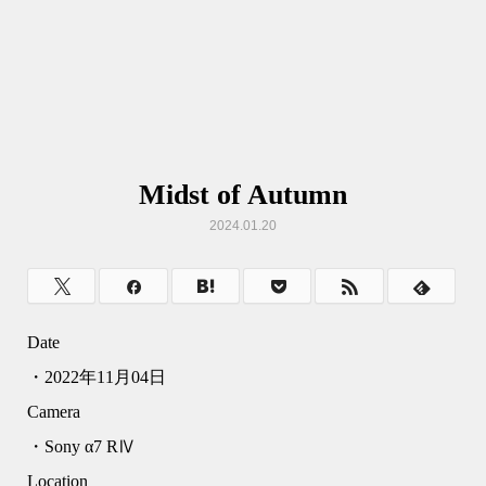
Midst of Autumn
2024.01.20
Date
・2022年11月04日
Camera
・Sony α7 RⅣ
Location