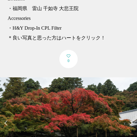
・福岡県 雷山 千如寺 大悲王院
Accessories
・H&Y Drop-In CPL Filter
＊良い写真と思った方はハートをクリック！
0

